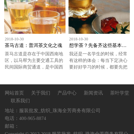
2018-10-30
2018-10-30
茶马古道：普洱茶文化之魂
想学茶？先备齐这些基本工具！
茶马古道是存在于中国西南地
我还是一名学生的时候，经常
区，以马帮为主要交通工具的
有这样的体会：每当下定决心
民间国际商贸通道，是中国西
要好好学习的时候，都要先把
南民族经济文化交流的走......
书桌整理干净，把学习用......
网站首页
关于我们
产品中心
新闻资讯
茶叶学堂
联系我们
地址：服装批发_纺织_珠海全芳商务有限公司
电话：400-965-8874
邮箱：
Copyright © 2012-2018 服装批发_纺织_珠海全芳商务有限公